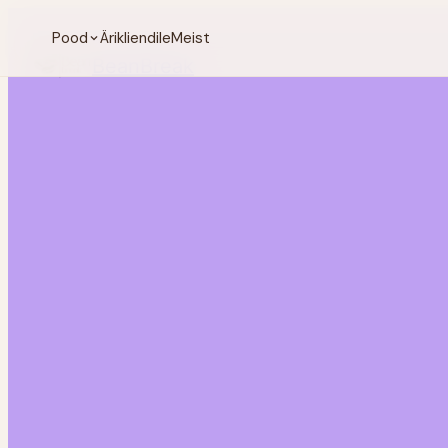
Pood
Ärikliendile
Meist
BeanBreak