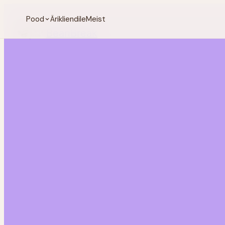
Pood
Ärikliendile
Meist
BeanBreak