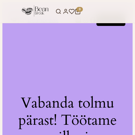
0
LinkedIn
Instagram
Facebook
BeanBreak
Logi sisse
Vabanda tolmu
pärast! Töötame