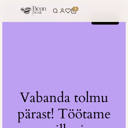
0
LinkedIn
Instagram
Facebook
BeanBreak
Logi sisse
Vabanda tolmu
pärast! Töötame