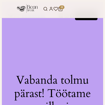
0
LinkedIn
Instagram
Facebook
BeanBreak
Logi sisse
Vabanda tolmu
pärast! Töötame