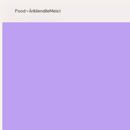
Pood
Ärikliendile
Meist
BeanBreak