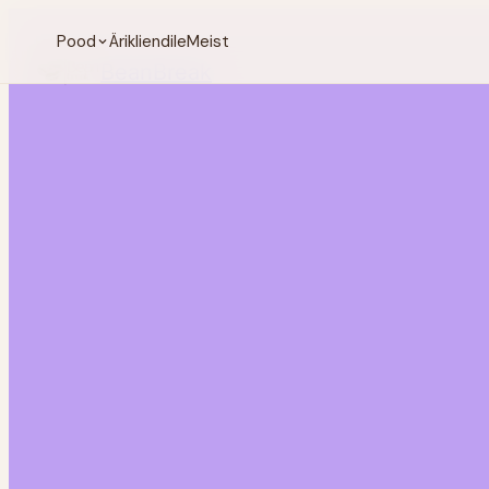
Pood
Ärikliendile
Meist
BeanBreak