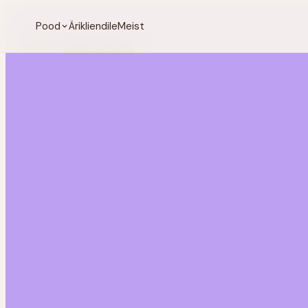
Pood
Ärikliendile
Meist
BeanBreak