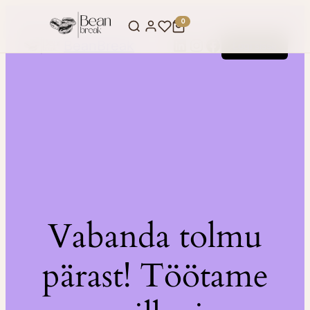
0
LinkedIn
Instagram
Facebook
BeanBreak
Logi sisse
Vabanda tolmu
pärast! Töötame