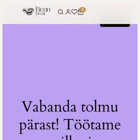
0
LinkedIn
Instagram
Facebook
BeanBreak
Logi sisse
Vabanda tolmu
pärast! Töötame