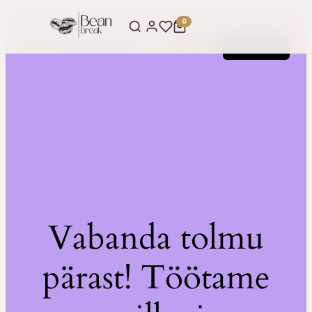
0
LinkedIn
Instagram
Facebook
BeanBreak
Logi sisse
Vabanda tolmu
pärast! Töötame