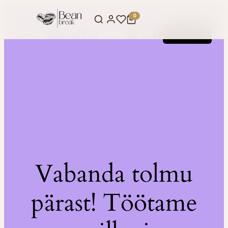
0
LinkedIn
Instagram
Facebook
BeanBreak
Logi sisse
Vabanda tolmu
pärast! Töötame